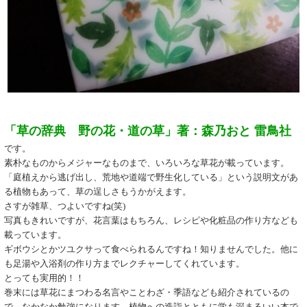
「草の辞典 野の花・道の草」著：森乃おと 雷鳥社
です。
素朴なものからメジャーなものまで、いろいろな草花が載っています。
「庭植えから逃げ出し、荒地や道端で野生化している」という説明文があ
る植物もあって、草の逞しさもうかがえます。
さすが雑草、つよいですね
(
笑
)
写真もきれいですが、花言葉はもちろん、レシピや化粧品の作り方なども
載っています。
ギボウシとかツユクサって食べられるんですね！知りませんでした。他に
も足湯や入浴剤の作り方までレクチャーしてくれています。
とっても実用的！！
巻末には草花にまつわる名言やことわざ・季語なども紹介されているの
で、なかなか勉強になります。植物への造詣とともに学も深まるいい本で