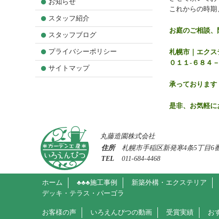
お知らせ
これからの時期
スタッフ紹介
お庭のご相談、
スタッフブログ
プライバシーポリシー
札幌市｜エクス
０１１-６８４
サイトマップ
承っております
是非、お気軽にお
丸藤造園株式会社
住所
札幌市手稲区新発寒4条5丁目6番
TEL
011-684-4468
ホーム
♣♣♣施工事例
新築外構・エクステリア
デッキ・テラス・パーゴラ
お客様の声
いろえんぴつの動画
受賞実績
お