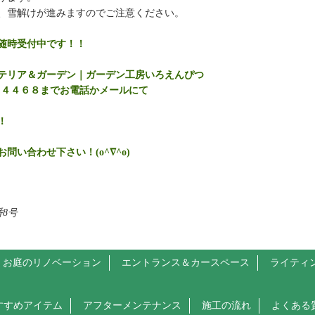
、雪解けが進みますのでご注意ください。
随時受付中です！！
テリア＆ガーデン｜ガーデン工房いろえんぴつ
－４４６８までお電話かメールにて
！
問い合わせ下さい！(o^∇^o)
8号
お庭のリノベーション
エントランス＆カースペース
ライティ
すすめアイテム
アフターメンテナンス
施工の流れ
よくある