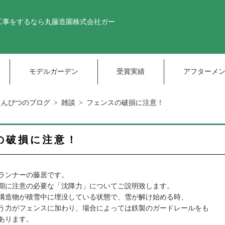
工事をするなら丸藤造園株式会社
ガー
モデルガーデン
受賞実績
アフターメ
えんぴつのブログ
雑談
フェンスの破損に注意！
の破損に注意！
ランナーの藤居です。
期に注意の必要な「沈降力」についてご説明致します。
構造物が積雪中に埋没している状態で、雪が解け始める時、
う力がフェンスに加わり、場合によっては鉄製のガードレールをも
あります。