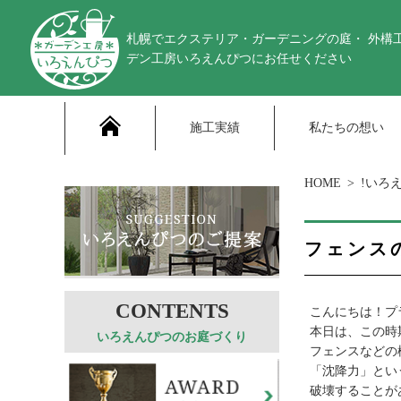
札幌でエクステリア・ガーデニングの庭・ 外構
デン工房いろえんぴつにお任せください
施工実績
私たちの想い
HOME
!いろ
フェンス
こんにちは！プ
本日は、この時
いろえんぴつのお庭づくり
フェンスなどの
「沈降力」とい
破壊することが