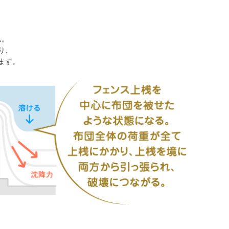
ん。
り、
ます。