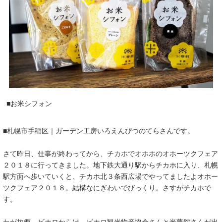
■お米シフォン
■札幌市手稲区｜ガーデン工房いろえんぴつのてらさんです。
さて昨日、仕事が終わってから、チカホでオホホのオホーツクフェア
２０１８に行ってきました。地下鉄大通り駅からチカホに入り、札幌
駅方面へ歩いていくと、チカホ北３条西広場でやってましたよオホー
ツクフェア２０１８。結構なにぎわいでびっくり。さすがチカホで
す。
わが故郷、ビホロからは、ビホロ観光物産協会さんと米夢館さんが出