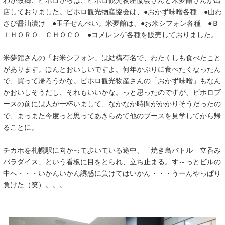
店しておりました。ビホロ観光物産協会は、●おかず味噌各種 ●山わ
さび醤油漬け ●玉子せんべい。米夢館は、●お米シフォン各種 ●Ｂ
ＩＨＯＲＯ ＣＨＯＣＯ ●コメレンゲ各種を販売しておりました。
米夢館さんの「お米シフォン」は結構有名で、わたくしも食べたこと
があります。ほんとおいしいですよ。何年かぶりに食べたくなったん
で、買って帰ろうかな。ビホロ観光物産さんの「おかず味噌」もなん
かおいしそうだし、それもいいかな。っと思ったのですが、ビホロブ
ースの前には人が一杯いまして、なかなか時間がかかりそうだったの
で、まっまた今度っと思ってあきらめて他のブースを見学してから帰
ることに。
チカホを札幌駅に向かって歩いている途中、「焼き鳥バトル 立呑み
パラダイス」という看板に目をとられ、立ち止まる。す～っとビルの
中へ・・・いかんいかん誘惑に負けてはいかん・・・うーんやっぱり
負けた（笑）。。。