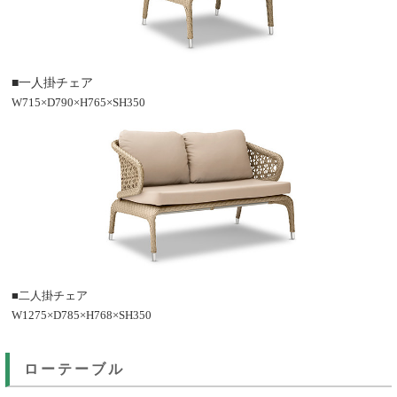
■一人掛チェア
W715×D790×H765×SH350
■二人掛チェア
W1275×D785×H768×SH350
ローテーブル