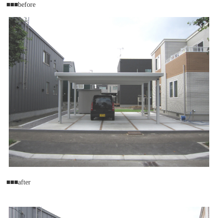
■■■before
■■■after