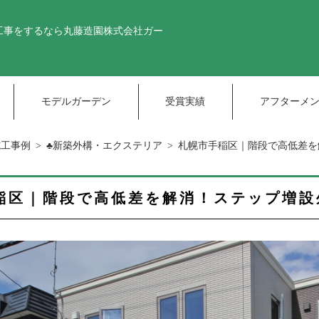
工事をするなら丸藤造園株式会社
ガー
モデルガーデン
受賞実績
アフターメ
施工事例
♣新築外構・エクステリア
札幌市手稲区｜階段で高低差を
稲区｜階段で高低差を解消！ステップ増設