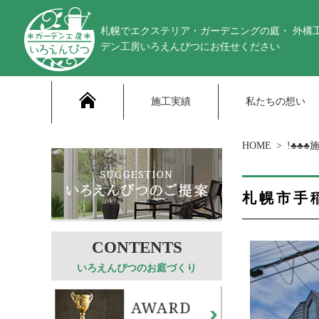
札幌でエクステリア・ガーデニングの庭・ 外構
デン工房いろえんぴつにお任せください
施工実績
私たちの想い
HOME
!♣♣♣
札幌市手
いろえんぴつのお庭づくり