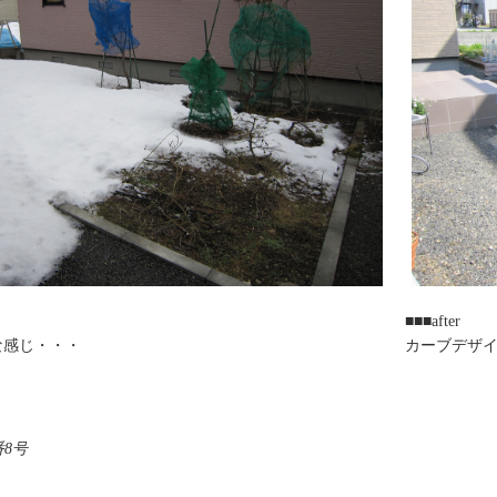
■■■after
な感じ・・・
カーブデザイ
8号