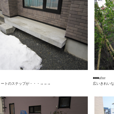
■■■after
リートのステップが・・・→→→
広いきれいな