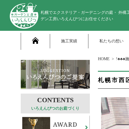
札幌でエクステリア・ガーデニングの庭・ 外構
デン工房いろえんぴつにお任せください
施工実績
私たちの想い
HOME
!♣♣♣
札幌市西
いろえんぴつのお庭づくり