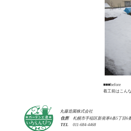
■■■before
着工前はこん
丸藤造園株式会社
住所
札幌市手稲区新発寒4条5丁目6番
TEL
011-684-4468