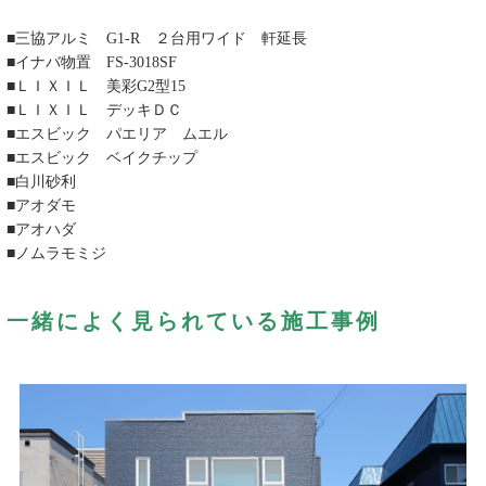
■三協アルミ G1-R ２台用ワイド 軒延長
■イナバ物置 FS-3018SF
■ＬＩＸＩＬ 美彩G2型15
■ＬＩＸＩＬ デッキＤＣ
■エスビック パエリア ムエル
■エスビック ベイクチップ
■白川砂利
■アオダモ
■アオハダ
■ノムラモミジ
一緒によく見られている施工事例